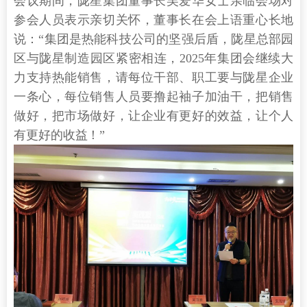
会议期间，陇星集团董事长吴爱华女士亲临会场对
参会人员表示亲切关怀，董事长在会上语重心长地
说：“集团是热能科技公司的坚强后盾，陇星总部园
区与陇星制造园区紧密相连，2025年集团会继续大
力支持热能销售，请每位干部、职工要与陇星企业
一条心，每位销售人员要撸起袖子加油干，把销售
做好，把市场做好，让企业有更好的效益，让个人
有更好的收益！”