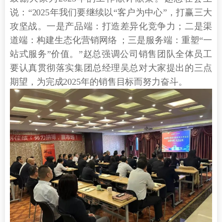
说：“2025年我们要继续以“客户为中心”，打赢三大
攻坚战。一是产品端：打造差异化竞争力；二是渠
道端：构建生态化营销网络 ；三是服务端：重塑“一
站式服务”价值。”赵总强调公司销售团队全体员工
要认真贯彻落实集团总经理吴总对大家提出的三点
期望，为完成2025年的销售目标而努力奋斗。