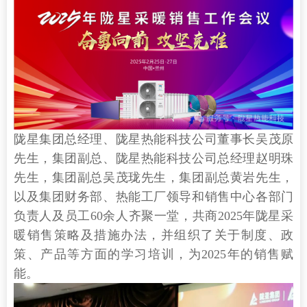
陇星集团总经理、陇星热能科技公司董事长吴茂原
先生，集团副总、陇星热能科技公司总经理赵明珠
先生，集团副总吴茂珑先生，集团副总黄岩先生，
以及集团财务部、热能工厂领导和销售中心各部门
负责人及员工60余人齐聚一堂，共商2025年陇星采
暖销售策略及措施办法，并组织了关于制度、政
策、产品等方面的学习培训，为2025年的销售赋
能。